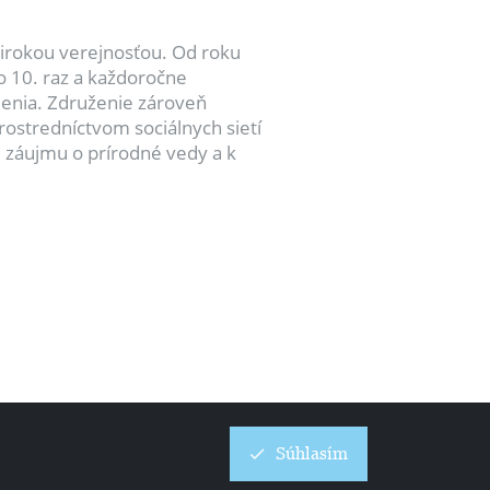
širokou verejnosťou. Od roku
o 10. raz a každoročne
enia. Združenie zároveň
ostredníctvom sociálnych sietí
 záujmu o prírodné vedy a k
Súhlasím