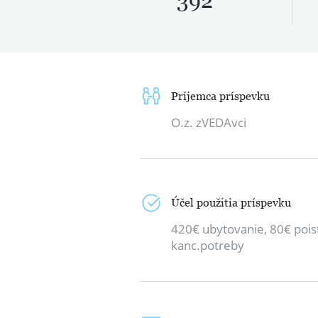
392
Príjemca príspevku
O.z. zVEDAvci
Účel použitia príspevku
420€ ubytovanie, 80€ poist
kanc.potreby