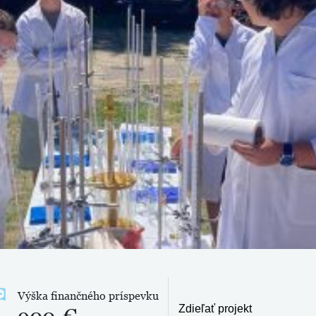
Výška finančného príspevku
Zdieľať projekt