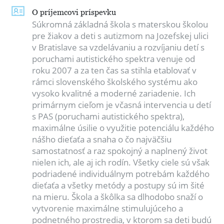
O príjemcovi príspevku
Súkromná základná škola s materskou školou
pre žiakov a deti s autizmom na Jozefskej ulici
v Bratislave sa vzdelávaniu a rozvíjaniu detí s
poruchami autistického spektra venuje od
roku 2007 a za ten čas sa stihla etablovať v
rámci slovenského školského systému ako
vysoko kvalitné a moderné zariadenie. Ich
primárnym cieľom je včasná intervencia u detí
s PAS (poruchami autistického spektra),
maximálne úsilie o využitie potenciálu každého
nášho dieťaťa a snaha o čo najväčšiu
samostatnosť a raz spokojný a naplnený život
nielen ich, ale aj ich rodín. Všetky ciele sú však
podriadené individuálnym potrebám každého
dieťaťa a všetky metódy a postupy sú im šité
na mieru. Škola a škôlka sa dlhodobo snaží o
vytvorenie maximálne stimulujúceho a
podnetného prostredia, v ktorom sa deti budú