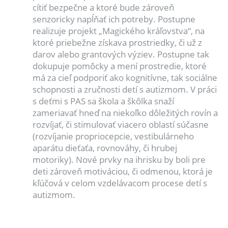
cítiť bezpečne a ktoré bude zároveň
senzoricky napĺňať ich potreby. Postupne
realizuje projekt „Magického kráľovstva“, na
ktoré priebežne získava prostriedky, či už z
darov alebo grantových výziev. Postupne tak
dokupuje pomôcky a mení prostredie, ktoré
má za cieľ podporiť ako kognitívne, tak sociálne
schopnosti a zručnosti detí s autizmom. V práci
s deťmi s PAS sa škola a škôlka snaží
zameriavať hneď na niekoľko dôležitých rovín a
rozvíjať, či stimulovať viacero oblastí súčasne
(rozvíjanie propriocepcie, vestibulárneho
aparátu dieťaťa, rovnováhy, či hrubej
motoriky). Nové prvky na ihrisku by boli pre
deti zároveň motiváciou, či odmenou, ktorá je
kľúčová v celom vzdelávacom procese detí s
autizmom.