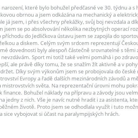
 narození, které bylo bohužel předčasné ve 30. týdnu a 
ovou obrnou a jsem odkázána na mechanický a elektrický i
le já jsem, i přes všechny překážky, svůj boj nevzdala a d
 jsem se po absolvování několika nezbytných operací rozho
 příchodu do Jedličkova ústavu jsem se zapojila do sportovn
uželkou a diskem. Celým svým srdcem reprezentují Českou
 mé dovednosti byly alespoň částečně srovnatelné s těmi 
 nevzdávám. Sport mi totiž také velmi pomáhá i po zdravo
epší, ale právě díky tomu, že se snažím žít aktivně a v poh
ň udržet. Díky svým výkonům jsem se probojovala do české
trovství Evropy a řadě dalších mezinárodních závodů a měl
 mistrovstvích světa. Na reprezentační úrovni mohu pokra
 finance. Bohužel náklady na přípravu a závody jsou velm
a jedny z nich. Vše je navíc nutné hradit i za asistenta, k
v běžném životě. Proto jsem se odhodlala využít i tuto mo
 sice vybojovat si účast na paralympijských hrách.