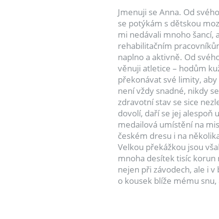
Jmenuji se Anna. Od svého
se potýkám s dětskou mozk
mi nedávali mnoho šancí, a
rehabilitačním pracovníkům
naplno a aktivně. Od svého
věnuji atletice – hodům k
překonávat své limity, aby
není vždy snadné, nikdy se
zdravotní stav se sice nezl
dovolí, daří se jej alespo
medailová umístění na mis
českém dresu i na několika
Velkou překážkou jsou však
mnoha desítek tisíc korun n
nejen při závodech, ale i 
o kousek blíže mému snu, a