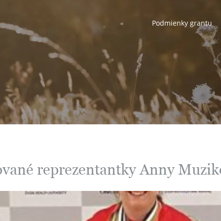
Podmienky grantu
ované reprezentantky Anny Muzik