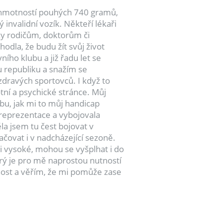
s hmotností pouhých 740 gramů,
nvalidní vozík. Někteří lékaři
íky rodičům, doktorům či
dla, že budu žít svůj život
ího klubu a již řadu let se
 republiku a snažím se
zdravých sportovců. I když to
tní a psychické stránce. Můj
ybu, jak mi to můj handicap
 reprezentace a vybojovala
a jsem tu čest bojovat v
čovat i v nadcházející sezoně.
i vysoké, mohou se vyšplhat i do
terý je pro mě naprostou nutností
žnost a věřím, že mi pomůže zase