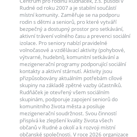
Centrum pro rodinu Rudňáček, z.s. působí v
Rudné od roku 2007 a je stabilní součástí
místní komunity. Zaměřuje se na podporu
rodin s dětmi a seniorů, pro které vytváří
bezpečný a dostupný prostor pro setkávání,
aktivní trávení volného času a prevenci sociální
izolace. Pro seniory nabízí pravidelné
volnočasové a vzdělávací aktivity (pohybové,
výtvarné, hudební), komunitní setkávání a
mezigenerační programy podporující sociální
kontakty a aktivní stárnutí. Aktivity jsou
přizpůsobovány aktuálním potřebám cílové
skupiny na základě zpětné vazby účastníků.
Rudňáček je otevřený všem sociálním
skupinám, podporuje zapojení seniorů do
komunitního života města a posiluje
mezigenerační soudržnost. Svou činností
přispívá ke zlepšení kvality života všech
občanů v Rudné a okolí a k rozvoji místní
občanské společnosti. V roce 2026 organizace